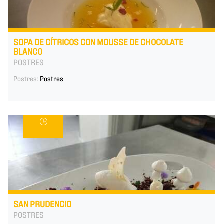
SOPA DE CÍTRICOS CON MOUSSE DE CHOCOLATE
BLANCO
POSTRES
Postres:
Postres
SAN PRUDENCIO
POSTRES