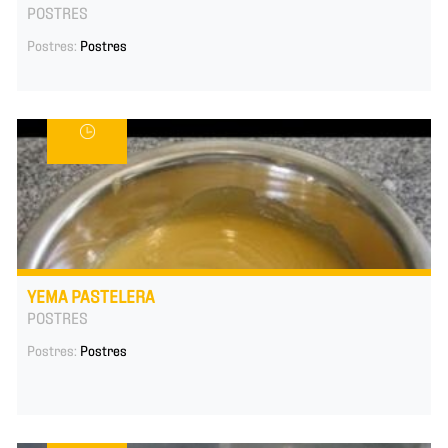
POSTRES
Postres:
Postres
YEMA PASTELERA
POSTRES
Postres:
Postres