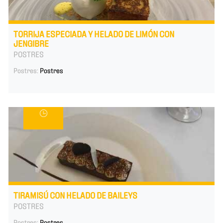
TORRIJA ESPECIADA Y HELADO DE LIMÓN CON
JENGIBRE
POSTRES
Postres:
Postres
TIRAMISÚ CON HELADO DE BAILEYS
POSTRES
Postres:
Postres