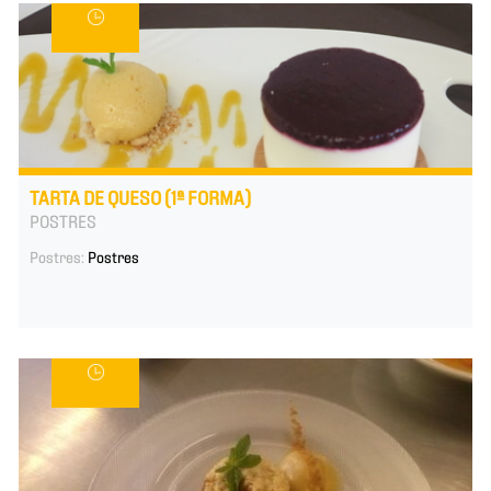
TARTA DE QUESO (1ª FORMA)
POSTRES
Postres:
Postres