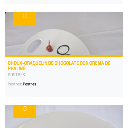
CHOUX-CRAQUELIN DE CHOCOLATE CON CREMA DE
PRALINÉ
POSTRES
Postres:
Postres