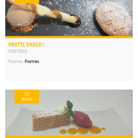
PASTEL VASCO I
POSTRES
Postres:
Postres
90 min