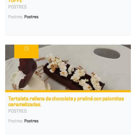
POSTRES
Postres:
Postres
Tartaleta rellena de chocolate y praliné con palomitas
caramelizadas.
POSTRES
Postres:
Postres