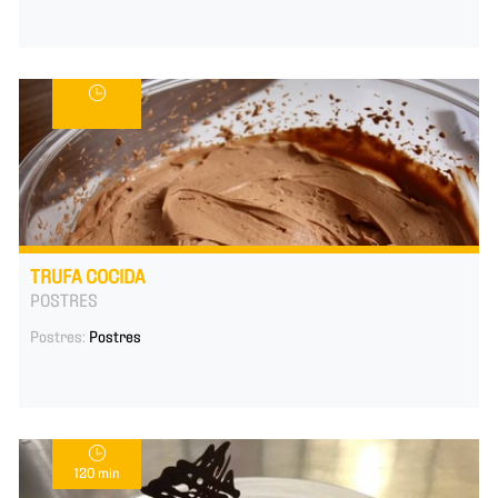
TRUFA COCIDA
POSTRES
Postres:
Postres
120 min