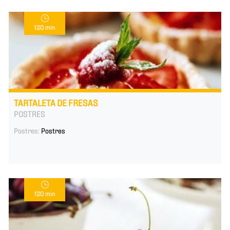
120 min
TARTALETA DE FRESAS
POSTRES
Postres:
Postres
120 min