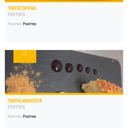
TARTA OPERA
POSTRES
Postres:
Postres
TARTA MASCOTA
POSTRES
Postres:
Postres