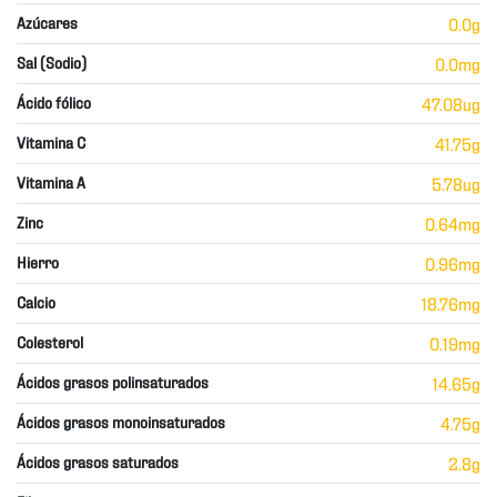
Azúcares
0.0g
Sal (Sodio)
0.0mg
Ácido fólico
47.08ug
Vitamina C
41.75g
Vitamina A
5.78ug
Zinc
0.64mg
Hierro
0.96mg
Calcio
18.76mg
Colesterol
0.19mg
Ácidos grasos polinsaturados
14.65g
Ácidos grasos monoinsaturados
4.75g
Ácidos grasos saturados
2.8g