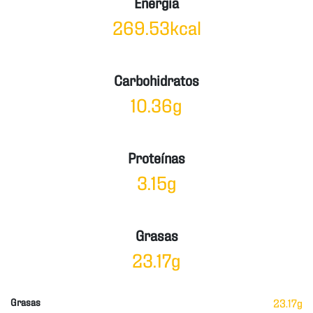
Energía
269.53kcal
Carbohidratos
10.36g
Proteínas
3.15g
Grasas
23.17g
Grasas
23.17g