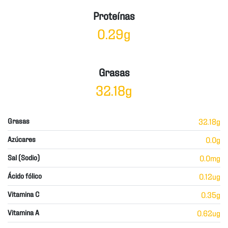
Proteínas
0.29g
Grasas
32.18g
Grasas
32.18g
Azúcares
0.0g
Sal (Sodio)
0.0mg
Ácido fólico
0.12ug
Vitamina C
0.35g
Vitamina A
0.62ug