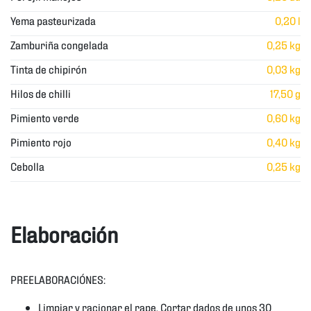
Yema pasteurizada
0,20 l
Zamburiña congelada
0,25 kg
Tinta de chipirón
0,03 kg
Hilos de chilli
17,50 g
Pimiento verde
0,60 kg
Pimiento rojo
0,40 kg
Cebolla
0,25 kg
Elaboración
PREELABORACIÓNES:
Limpiar y racionar el rape. Cortar dados de unos 30