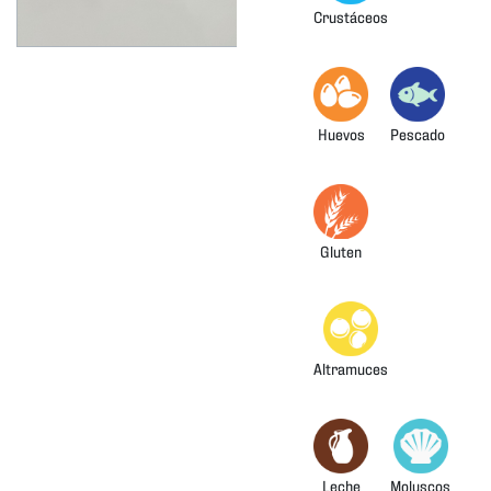
Crustáceos
Huevos
Pescado
Gluten
Altramuces
Leche
Moluscos