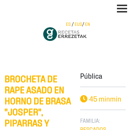
ES
/
EUS
/
EN
Pública
BROCHETA DE
RAPE ASADO EN
45 minmin
HORNO DE BRASA
"JOSPER",
FAMILIA:
PIPARRAS Y
PESCADOS