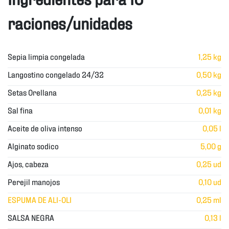
raciones/unidades
Sepia limpia congelada
1,25 kg
Langostino congelado 24/32
0,50 kg
Setas Orellana
0,25 kg
Sal fina
0,01 kg
Aceite de oliva intenso
0,05 l
Alginato sodico
5,00 g
Ajos, cabeza
0,25 ud
Perejil manojos
0,10 ud
ESPUMA DE ALI-OLI
0,25 ml
SALSA NEGRA
0,13 l