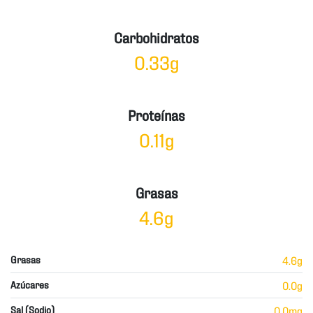
Carbohidratos
0.33g
Proteínas
0.11g
Grasas
4.6g
Grasas
4.6g
Azúcares
0.0g
Sal (Sodio)
0.0mg