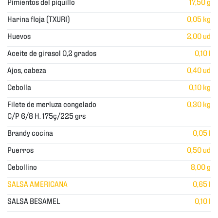
Pimientos del piquillo
17,50 g
Harina floja (TXURI)
0,05 kg
Huevos
2,00 ud
Aceite de girasol 0,2 grados
0,10 l
Ajos, cabeza
0,40 ud
Cebolla
0,10 kg
Filete de merluza congelado
0,30 kg
C/P 6/8 H. 175ç/225 grs
Brandy cocina
0,05 l
Puerros
0,50 ud
Cebollino
8,00 g
SALSA AMERICANA
0,65 l
SALSA BESAMEL
0,10 l