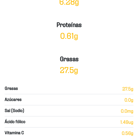
6.28g
Proteínas
0.61g
Grasas
27.5g
Grasas
27.5g
Azúcares
0.0g
Sal (Sodio)
0.0mg
Ácido fólico
1.49ug
Vitamina C
0.56g