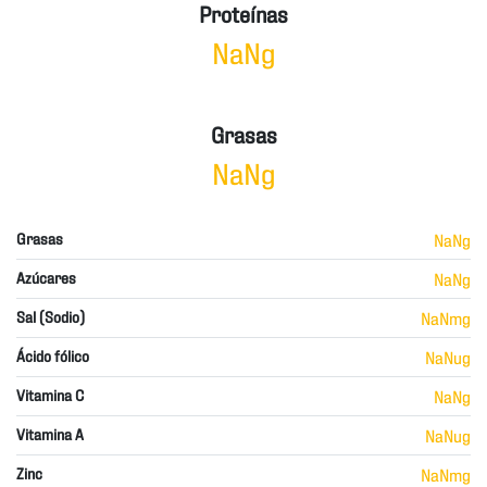
Proteínas
NaNg
Grasas
NaNg
Grasas
NaNg
Azúcares
NaNg
Sal (Sodio)
NaNmg
Ácido fólico
NaNug
Vitamina C
NaNg
Vitamina A
NaNug
Zinc
NaNmg