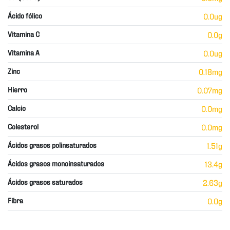
Ácido fólico
0.0ug
Vitamina C
0.0g
Vitamina A
0.0ug
Zinc
0.18mg
Hierro
0.07mg
Calcio
0.0mg
Colesterol
0.0mg
Ácidos grasos polinsaturados
1.51g
Ácidos grasos monoinsaturados
13.4g
Ácidos grasos saturados
2.63g
Fibra
0.0g