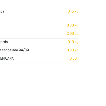
mba
0,15 kg
0,30 kg
2,00 ud
verde
0,10 kg
o congelado 24/32
0,20 kg
ERICANA
0,50 l