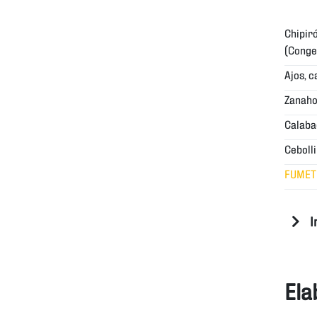
Chipir
(Conge
Ajos, 
Zanaho
Calaba
Ceboll
FUMET
I
Ela