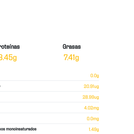
roteínas
Grasas
3.45g
7.41g
0.0g
o
20.91ug
28.99ug
4.02mg
0.0mg
sos monoinsaturados
1.49g