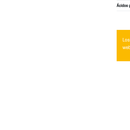
Ácidos 
Los
web