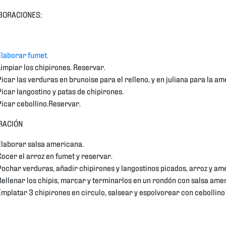
BORACIONES:
Elabora
r fumet.
Limpiar los chipirones. Reservar.
Picar las verduras en brunoise para el relleno, y en juliana para la am
Picar langostino y patas de chipirones.
Picar cebollino.Reservar.
RACIÓN
Elaborar salsa americana.
Cocer el arroz en fumet y reservar.
Pochar verduras, añadir chipirones y langostinos picados, arroz y ame
Rellenar los chipis, marcar y terminarlos en un rondón con salsa ame
Emplatar 3 chipirones en circulo, salsear y espolvorear con cebollino