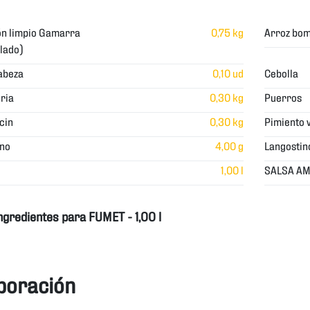
ón limpio Gamarra
0,75 kg
Arroz bo
lado)
cabeza
0,10 ud
Cebolla
ria
0,30 kg
Puerros
cin
0,30 kg
Pimiento 
ino
4,00 g
Langostin
1,00 l
SALSA AM
ngredientes para FUMET - 1,00 l
boración