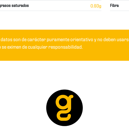
grasos saturados
0.93g
Fibra
 datos son de carácter puramente orientativo y no deben usarse
 se eximen de cualquier responsabilidad.