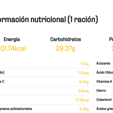
ormación nutricional (1 ración)
Energía
Carbohidratos
P
01.74kcal
29.37g
7.41g
Azúcares
io)
0.0mg
Ácido fólic
a C
8.43g
Vitamina A
3.9mg
Hierro
17.38mg
Colesterol
grasos polinsaturados
4.46g
Ácidos gra