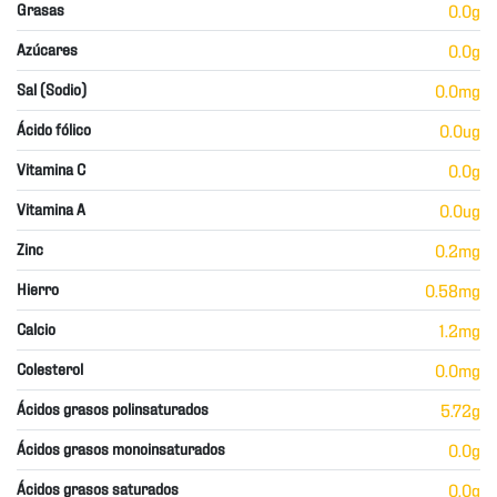
Grasas
0.0g
Azúcares
0.0g
Sal (Sodio)
0.0mg
Ácido fólico
0.0ug
Vitamina C
0.0g
Vitamina A
0.0ug
Zinc
0.2mg
Hierro
0.58mg
Calcio
1.2mg
Colesterol
0.0mg
Ácidos grasos polinsaturados
5.72g
Ácidos grasos monoinsaturados
0.0g
Ácidos grasos saturados
0.0g